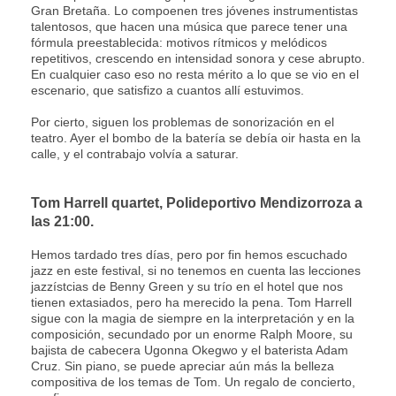
Gran Bretaña. Lo compoenen tres jóvenes instrumentistas
talentosos, que hacen una música que parece tener una
fórmula preestablecida: motivos rítmicos y melódicos
repetitivos, crescendo en intensidad sonora y cese abrupto.
En cualquier caso eso no resta mérito a lo que se vio en el
escenario, que satisfizo a cuantos allí estuvimos.
Por cierto, siguen los problemas de sonorización en el
teatro. Ayer el bombo de la batería se debía oir hasta en la
calle, y el contrabajo volvía a saturar.
Tom Harrell quartet, Polideportivo Mendizorroza a
las 21:00.
Hemos tardado tres días, pero por fin hemos escuchado
jazz en este festival, si no tenemos en cuenta las lecciones
jazzístcias de Benny Green y su trío en el hotel que nos
tienen extasiados, pero ha merecido la pena. Tom Harrell
sigue con la magia de siempre en la interpretación y en la
composición, secundado por un enorme Ralph Moore, su
bajista de cabecera Ugonna Okegwo y el baterista Adam
Cruz. Sin piano, se puede apreciar aún más la belleza
compositiva de los temas de Tom. Un regalo de concierto,